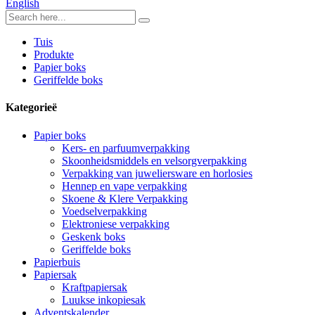
English
Tuis
Produkte
Papier boks
Geriffelde boks
Kategorieë
Papier boks
Kers- en parfuumverpakking
Skoonheidsmiddels en velsorgverpakking
Verpakking van juweliersware en horlosies
Hennep en vape verpakking
Skoene & Klere Verpakking
Voedselverpakking
Elektroniese verpakking
Geskenk boks
Geriffelde boks
Papierbuis
Papiersak
Kraftpapiersak
Luukse inkopiesak
Adventskalender