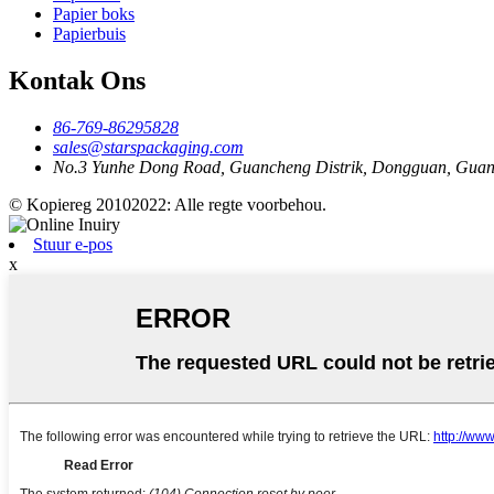
Papier boks
Papierbuis
Kontak Ons
86-769-86295828
sales@starspackaging.com
No.3 Yunhe Dong Road, Guancheng Distrik, Dongguan, Gua
© Kopiereg 20102022: Alle regte voorbehou.
Stuur e-pos
x