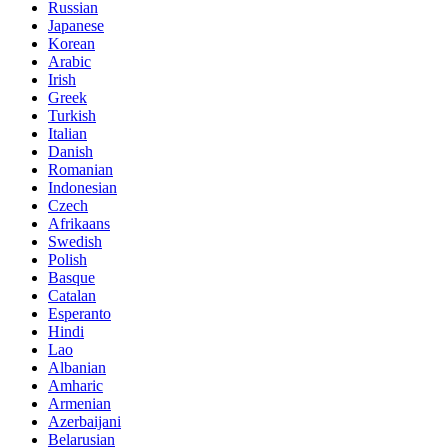
Russian
Japanese
Korean
Arabic
Irish
Greek
Turkish
Italian
Danish
Romanian
Indonesian
Czech
Afrikaans
Swedish
Polish
Basque
Catalan
Esperanto
Hindi
Lao
Albanian
Amharic
Armenian
Azerbaijani
Belarusian