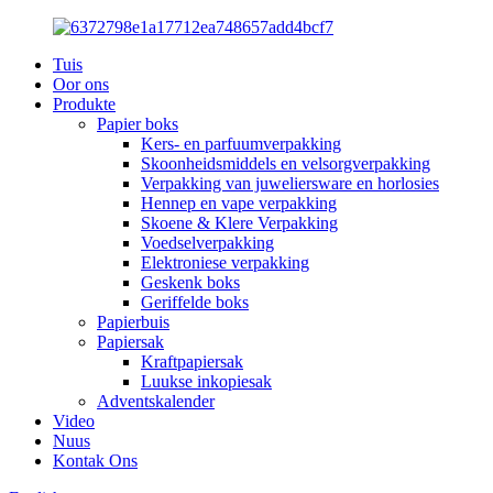
Tuis
Oor ons
Produkte
Papier boks
Kers- en parfuumverpakking
Skoonheidsmiddels en velsorgverpakking
Verpakking van juweliersware en horlosies
Hennep en vape verpakking
Skoene & Klere Verpakking
Voedselverpakking
Elektroniese verpakking
Geskenk boks
Geriffelde boks
Papierbuis
Papiersak
Kraftpapiersak
Luukse inkopiesak
Adventskalender
Video
Nuus
Kontak Ons