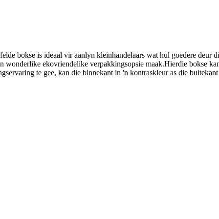
elde bokse is ideaal vir aanlyn kleinhandelaars wat hul goedere deur die
it 'n wonderlike ekovriendelike verpakkingsopsie maak.Hierdie bokse ka
servaring te gee, kan die binnekant in 'n kontraskleur as die buitekant