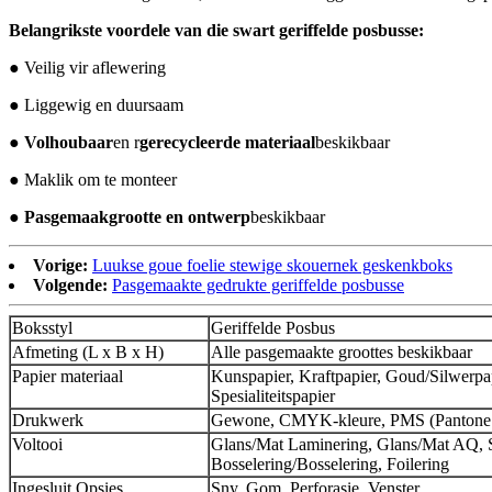
Belangrikste voordele van die swart geriffelde posbusse:
● Veilig vir aflewering
● Liggewig en duursaam
● Volhoubaar
en r
gerecycleerde materiaal
beskikbaar
● Maklik om te monteer
● Pasgemaak
grootte en ontwerp
beskikbaar
Vorige:
Luukse goue foelie stewige skouernek geskenkboks
Volgende:
Pasgemaakte gedrukte geriffelde posbusse
Boksstyl
Geriffelde Posbus
Afmeting (L x B x H)
Alle pasgemaakte groottes beskikbaar
Papier materiaal
Kunspapier, Kraftpapier, Goud/Silwerpap
Spesialiteitspapier
Drukwerk
Gewone, CMYK-kleure, PMS (Pantone 
Voltooi
Glans/Mat Laminering, Glans/Mat AQ, 
Bosselering/Bosselering, Foilering
Ingesluit Opsies
Sny, Gom, Perforasie, Venster