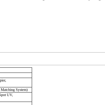
ier,
Matching System)
Spot UV,