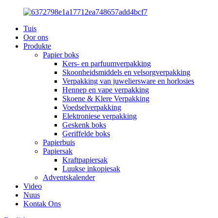
Tuis
Oor ons
Produkte
Papier boks
Kers- en parfuumverpakking
Skoonheidsmiddels en velsorgverpakking
Verpakking van juweliersware en horlosies
Hennep en vape verpakking
Skoene & Klere Verpakking
Voedselverpakking
Elektroniese verpakking
Geskenk boks
Geriffelde boks
Papierbuis
Papiersak
Kraftpapiersak
Luukse inkopiesak
Adventskalender
Video
Nuus
Kontak Ons