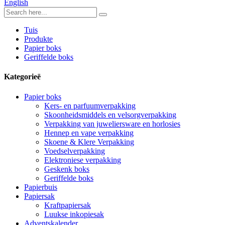
English
Tuis
Produkte
Papier boks
Geriffelde boks
Kategorieë
Papier boks
Kers- en parfuumverpakking
Skoonheidsmiddels en velsorgverpakking
Verpakking van juweliersware en horlosies
Hennep en vape verpakking
Skoene & Klere Verpakking
Voedselverpakking
Elektroniese verpakking
Geskenk boks
Geriffelde boks
Papierbuis
Papiersak
Kraftpapiersak
Luukse inkopiesak
Adventskalender