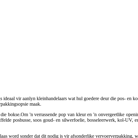
s ideaal vir aanlyn kleinhandelaars wat hul goedere deur die pos- en koer
erpakkingsopsie maak.
ie bokse.Om 'n verrassende pop van kleur en 'n onvergeetlike opening
ffelde posbusse, soos goud- en silwerfoelie, bosseleerwerk, kol-UV, en
aas word sonder dat dit nodig is vir afsonderlike vervoerverpakking, w