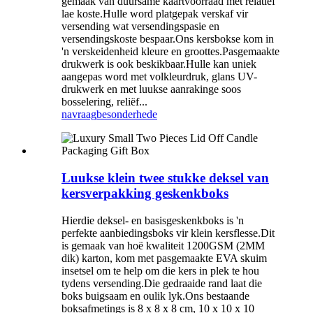
gemaak van duursame kaartvoorraad met relatief
lae koste.Hulle word platgepak verskaf vir
versending wat versendingspasie en
versendingskoste bespaar.Ons kersbokse kom in
'n verskeidenheid kleure en groottes.Pasgemaakte
drukwerk is ook beskikbaar.Hulle kan uniek
aangepas word met volkleurdruk, glans UV-
drukwerk en met luukse aanrakinge soos
bosselering, reliëf...
navraag
besonderhede
Luukse klein twee stukke deksel van
kersverpakking geskenkboks
Hierdie deksel- en basisgeskenkboks is 'n
perfekte aanbiedingsboks vir klein kersflesse.Dit
is gemaak van hoë kwaliteit 1200GSM (2MM
dik) karton, kom met pasgemaakte EVA skuim
insetsel om te help om die kers in plek te hou
tydens versending.Die gedraaide rand laat die
boks buigsaam en oulik lyk.Ons bestaande
boksafmetings is 8 x 8 x 8 cm, 10 x 10 x 10