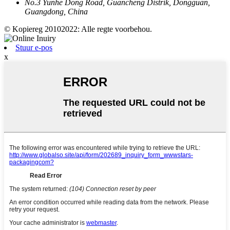
No.3 Yunhe Dong Road, Guancheng Distrik, Dongguan,
Guangdong, China
© Kopiereg 20102022: Alle regte voorbehou.
Stuur e-pos
x