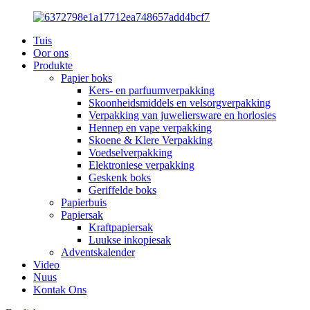
Tuis
Oor ons
Produkte
Papier boks
Kers- en parfuumverpakking
Skoonheidsmiddels en velsorgverpakking
Verpakking van juweliersware en horlosies
Hennep en vape verpakking
Skoene & Klere Verpakking
Voedselverpakking
Elektroniese verpakking
Geskenk boks
Geriffelde boks
Papierbuis
Papiersak
Kraftpapiersak
Luukse inkopiesak
Adventskalender
Video
Nuus
Kontak Ons