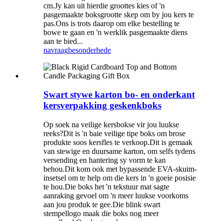
cm.Jy kan uit hierdie groottes kies of 'n
pasgemaakte boksgrootte skep om by jou kers te
pas.Ons is trots daarop om elke bestelling te
bowe te gaan en 'n werklik pasgemaakte diens
aan te bied...
navraag
besonderhede
Swart stywe karton bo- en onderkant
kersverpakking geskenkboks
Op soek na veilige kersbokse vir jou luukse
reeks?Dit is 'n baie veilige tipe boks om brose
produkte soos kersfles te verkoop.Dit is gemaak
van stewige en duursame karton, om selfs tydens
versending en hantering sy vorm te kan
behou.Dit kom ook met bypassende EVA-skuim-
insetsel om te help om die kers in 'n goeie posisie
te hou.Die boks het 'n tekstuur mat sagte
aanraking gevoel om 'n meer luukse voorkoms
aan jou produk te gee.Die blink swart
stempellogo maak die boks nog meer