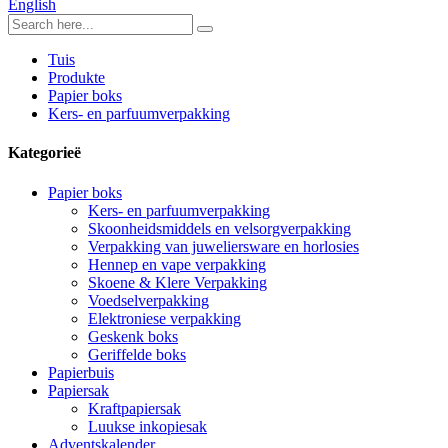
English
Tuis
Produkte
Papier boks
Kers- en parfuumverpakking
Kategorieë
Papier boks
Kers- en parfuumverpakking
Skoonheidsmiddels en velsorgverpakking
Verpakking van juweliersware en horlosies
Hennep en vape verpakking
Skoene & Klere Verpakking
Voedselverpakking
Elektroniese verpakking
Geskenk boks
Geriffelde boks
Papierbuis
Papiersak
Kraftpapiersak
Luukse inkopiesak
Adventskalender