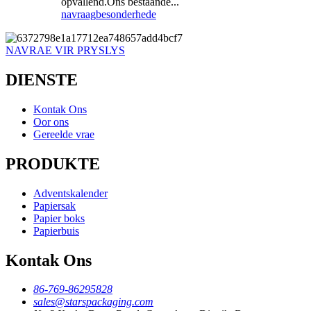
opvallend.Ons bestaande...
navraag
besonderhede
NAVRAE VIR PRYSLYS
DIENSTE
Kontak Ons
Oor ons
Gereelde vrae
PRODUKTE
Adventskalender
Papiersak
Papier boks
Papierbuis
Kontak Ons
86-769-86295828
sales@starspackaging.com