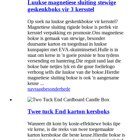
Luukse magnetiese sluiting stewige
geskenkboks vir 3 kersstel
Op soek na luukse geskenkbokse vir kersstel?
Magnetiese sluiting rigiede bokse is perfek vir
kersstel verpakking en promosie.Ons magnetiese
bokse is gemaak van stewige, besonder
duursame karton en toegedraai in luukse
kunspapier met EVA-skuiminsetsel.Hulle is in
staat om kerse in 'n goeie posisie te hou tydens
versending en hantering.Die reguit rand laat die
bokse baie netjies lyk en die goue foelielogo
verhoog selfs die luukse van die bokse.Hierdie
magnetiese sluiting bokse is ook 'n aangename
keuse ...
navraag
besonderhede
Twee tuck End karton kersboks
Wanneer dit kom by koste-effektiewe boks tipe
vir kerse, is die reeks van twee toegemaakte
karton kersbokse die beste keuse.Hierdie bokse is