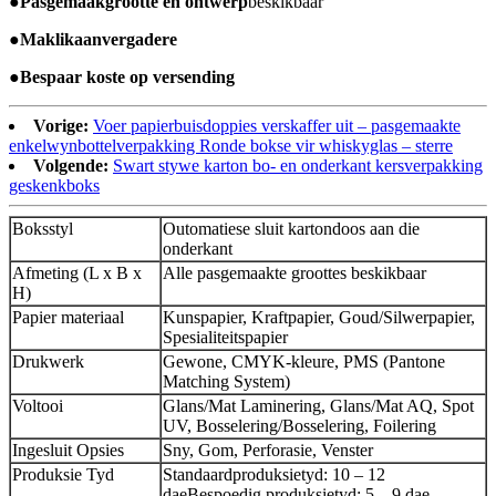
●
Pasgemaak
grootte en ontwerp
beskikbaar
●
Maklik
aan
vergader
e
●
Bespaar koste op versending
Vorige:
Voer papierbuisdoppies verskaffer uit – pasgemaakte
enkelwynbottelverpakking Ronde bokse vir whiskyglas – sterre
Volgende:
Swart stywe karton bo- en onderkant kersverpakking
geskenkboks
Boksstyl
Outomatiese sluit kartondoos aan die
onderkant
Afmeting (L x B x
Alle pasgemaakte groottes beskikbaar
H)
Papier materiaal
Kunspapier, Kraftpapier, Goud/Silwerpapier,
Spesialiteitspapier
Drukwerk
Gewone, CMYK-kleure, PMS (Pantone
Matching System)
Voltooi
Glans/Mat Laminering, Glans/Mat AQ, Spot
UV, Bosselering/Bosselering, Foilering
Ingesluit Opsies
Sny, Gom, Perforasie, Venster
Produksie Tyd
Standaardproduksietyd: 10 – 12
dae
Bespoedig produksietyd: 5 – 9 dae