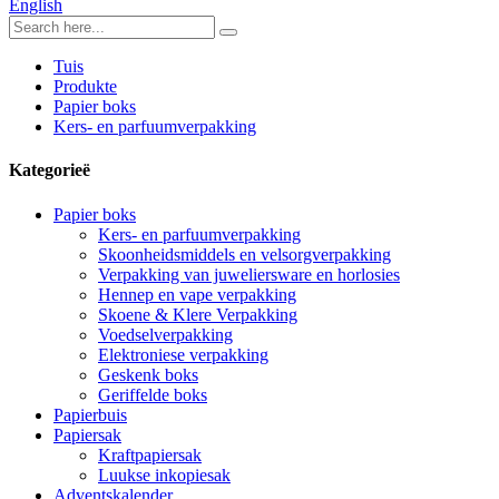
English
Tuis
Produkte
Papier boks
Kers- en parfuumverpakking
Kategorieë
Papier boks
Kers- en parfuumverpakking
Skoonheidsmiddels en velsorgverpakking
Verpakking van juweliersware en horlosies
Hennep en vape verpakking
Skoene & Klere Verpakking
Voedselverpakking
Elektroniese verpakking
Geskenk boks
Geriffelde boks
Papierbuis
Papiersak
Kraftpapiersak
Luukse inkopiesak
Adventskalender