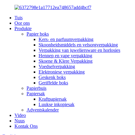
Tuis
Oor ons
Produkte
Papier boks
Kers- en parfuumverpakking
Skoonheidsmiddels en velsorgverpakking
Verpakking van juweliersware en horlosies
Hennep en vape verpakking
Skoene & Klere Verpakking
Voedselverpakking
Elektroniese verpakking
Geskenk boks
Geriffelde boks
Papierbuis
Papiersak
Kraftpapiersak
Luukse inkopiesak
Adventskalender
Video
Nuus
Kontak Ons