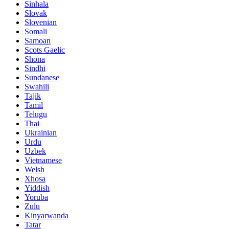
Sinhala
Slovak
Slovenian
Somali
Samoan
Scots Gaelic
Shona
Sindhi
Sundanese
Swahili
Tajik
Tamil
Telugu
Thai
Ukrainian
Urdu
Uzbek
Vietnamese
Welsh
Xhosa
Yiddish
Yoruba
Zulu
Kinyarwanda
Tatar