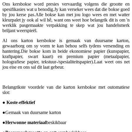
Ons kersbokse word presies vervaardig volgens die grootte en
spesifikasies wat u benodig.Jy kan verseker wees dat die bokse goed
by jou kerse pas.Alle bokse kan met jou logo wees en met watter
kleurpalet jy ook al wil hê, want ons weet hoe belangrik dit is om 'n
werklik pasgemaakte verpakking te skep wat jou handelsmerk
briljant weerspieël.
Al ons karton kersbokse is gemaak van duursame karton,
gewaarborg om sy vorm te kan behou selfs tydens versending en
hantering.Die bokse kom in beide ekonomiese papier (kunspapier,
kraftpapier, swart kaart) en premium papier (metaalpapier,
holografiese papier, tekstuur-/spesialiteitspapier).Laat weet ons net
jou eise en ons sal dit laat gebeur.
Belangrikste voordele van die karton kersbokse met outomatiese
slot:
● Koste-effektief
●
Gemaak van duursame karton
●
Herwonne materiaal
beskikbaar