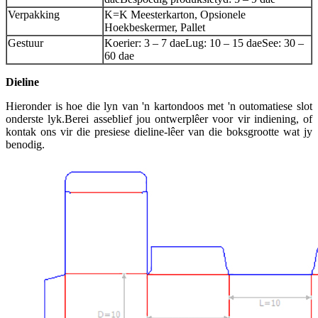
Verpakking
K=K Meesterkarton, Opsionele
Hoekbeskermer, Pallet
Gestuur
Koerier: 3 – 7 dae
Lug: 10 – 15 dae
See: 30 –
60 dae
Dieline
Hieronder is hoe die lyn van 'n kartondoos met 'n outomatiese slot
onderste lyk.Berei asseblief jou ontwerplêer voor vir indiening, of
kontak ons ​​vir die presiese dieline-lêer van die boksgrootte wat jy
benodig.