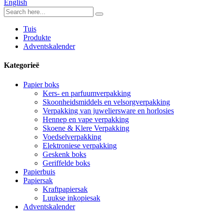
English
Tuis
Produkte
Adventskalender
Kategorieë
Papier boks
Kers- en parfuumverpakking
Skoonheidsmiddels en velsorgverpakking
Verpakking van juweliersware en horlosies
Hennep en vape verpakking
Skoene & Klere Verpakking
Voedselverpakking
Elektroniese verpakking
Geskenk boks
Geriffelde boks
Papierbuis
Papiersak
Kraftpapiersak
Luukse inkopiesak
Adventskalender