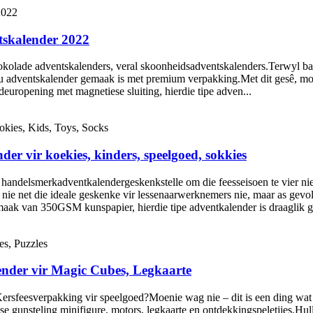
tskalender 2022
sjokolade adventskalenders, veral skoonheidsadventskalenders.Terwyl ba
jou adventskalender gemaak is met premium verpakking.Met dit gesê, 
europening met magnetiese sluiting, hierdie tipe adven...
r vir koekies, kinders, speelgoed, sokkies
 as handelsmerkadventkalendergeskenkstelle om die feesseisoen te vier
 nie net die ideale geskenke vir lessenaarwerknemers nie, maar as gevolg
maak van 350GSM kunspapier, hierdie tipe adventkalender is draaglik g
nder vir Magic Cubes, Legkaarte
Kersfeesverpakking vir speelgoed?Moenie wag nie – dit is een ding wat 
gunsteling minifigure, motors, legkaarte en ontdekkingspeletjies.Hulle 