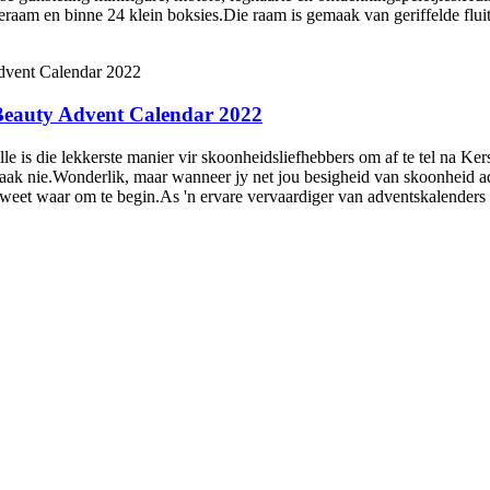
eraam en binne 24 klein boksies.Die raam is gemaak van geriffelde fluit 
Beauty Advent Calendar 2022
 is die lekkerste manier vir skoonheidsliefhebbers om af te tel na Ker
aak nie.Wonderlik, maar wanneer jy net jou besigheid van skoonheid adv
weet waar om te begin.As 'n ervare vervaardiger van adventskalenders 