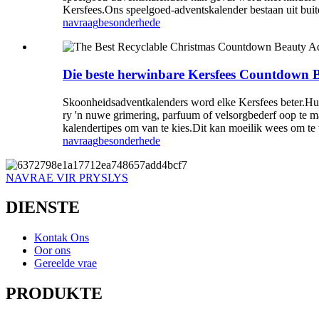
Kersfees.Ons speelgoed-adventskalender bestaan ​​uit buit
navraag
besonderhede
Die beste herwinbare Kersfees Countdown 
Skoonheidsadventkalenders word elke Kersfees beter.Hulle
ry 'n nuwe grimering, parfuum of velsorgbederf oop te m
kalendertipes om van te kies.Dit kan moeilik wees om te 
navraag
besonderhede
NAVRAE VIR PRYSLYS
DIENSTE
Kontak Ons
Oor ons
Gereelde vrae
PRODUKTE