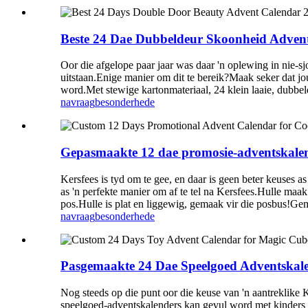
Beste 24 Dae Dubbeldeur Skoonheid Adven
Oor die afgelope paar jaar was daar 'n oplewing in nie-
uitstaan.Enige manier om dit te bereik?Maak seker dat 
word.Met stewige kartonmateriaal, 24 klein laaie, dubbeld
navraag
besonderhede
Gepasmaakte 12 dae promosie-adventskalende
Kersfees is tyd om te gee, en daar is geen beter keuses
as 'n perfekte manier om af te tel na Kersfees.Hulle maak
pos.Hulle is plat en liggewig, gemaak vir die posbus!Ge
navraag
besonderhede
Pasgemaakte 24 Dae Speelgoed Adventskale
Nog steeds op die punt oor die keuse van 'n aantreklike 
speelgoed-adventskalenders kan gevul word met kinders se 