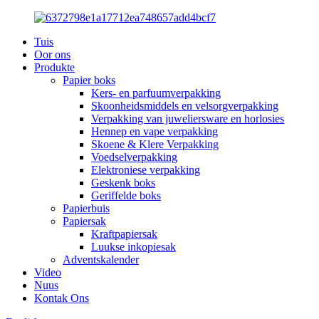
Tuis
Oor ons
Produkte
Papier boks
Kers- en parfuumverpakking
Skoonheidsmiddels en velsorgverpakking
Verpakking van juweliersware en horlosies
Hennep en vape verpakking
Skoene & Klere Verpakking
Voedselverpakking
Elektroniese verpakking
Geskenk boks
Geriffelde boks
Papierbuis
Papiersak
Kraftpapiersak
Luukse inkopiesak
Adventskalender
Video
Nuus
Kontak Ons