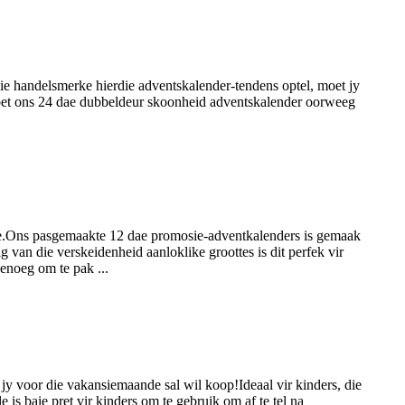
ie handelsmerke hierdie adventskalender-tendens optel, moet jy
moet ons 24 dae dubbeldeur skoonheid adventskalender oorweeg
 nie.Ons pasgemaakte 12 dae promosie-adventkalenders is gemaak
 van die verskeidenheid aanloklike groottes is dit perfek vir
enoeg om te pak ...
jy voor die vakansiemaande sal wil koop!Ideaal vir kinders, die
is baie pret vir kinders om te gebruik om af te tel na