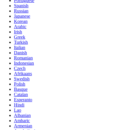
Portuguese
Spanish
Russian
Japanese
Korean
Arabic
Irish
Greek
Turkish
Italian
Danish
Romanian
Indonesian
Czech
Afrikaans
Swedish
Polish
Basque
Catalan
Esperanto
Hindi
Lao
Albanian
Amharic
Armenian