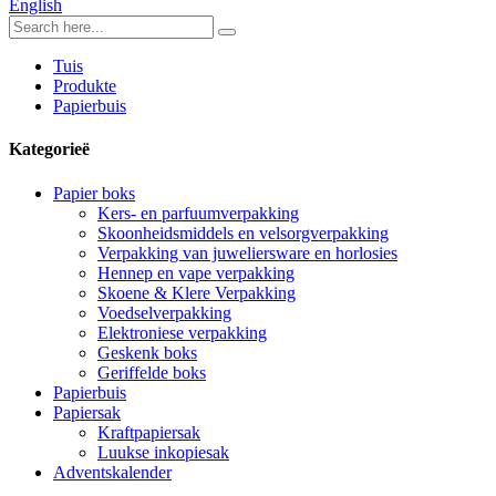
English
Tuis
Produkte
Papierbuis
Kategorieë
Papier boks
Kers- en parfuumverpakking
Skoonheidsmiddels en velsorgverpakking
Verpakking van juweliersware en horlosies
Hennep en vape verpakking
Skoene & Klere Verpakking
Voedselverpakking
Elektroniese verpakking
Geskenk boks
Geriffelde boks
Papierbuis
Papiersak
Kraftpapiersak
Luukse inkopiesak
Adventskalender