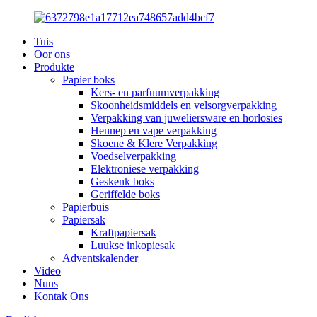
Tuis
Oor ons
Produkte
Papier boks
Kers- en parfuumverpakking
Skoonheidsmiddels en velsorgverpakking
Verpakking van juweliersware en horlosies
Hennep en vape verpakking
Skoene & Klere Verpakking
Voedselverpakking
Elektroniese verpakking
Geskenk boks
Geriffelde boks
Papierbuis
Papiersak
Kraftpapiersak
Luukse inkopiesak
Adventskalender
Video
Nuus
Kontak Ons