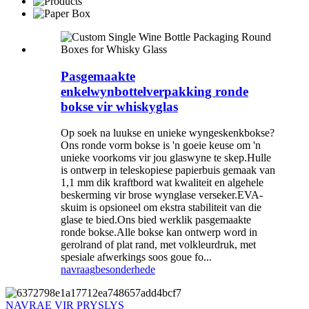
Pasgemaakte
enkelwynbottelverpakking ronde
bokse vir whiskyglas
Op soek na luukse en unieke wyngeskenkbokse?
Ons ronde vorm bokse is 'n goeie keuse om 'n
unieke voorkoms vir jou glaswyne te skep.Hulle
is ontwerp in teleskopiese papierbuis gemaak van
1,1 mm dik kraftbord wat kwaliteit en algehele
beskerming vir brose wynglase verseker.EVA-
skuim is opsioneel om ekstra stabiliteit van die
glase te bied.Ons bied werklik pasgemaakte
ronde bokse.Alle bokse kan ontwerp word in
gerolrand of plat rand, met volkleurdruk, met
spesiale afwerkings soos goue fo...
navraag
besonderhede
NAVRAE VIR PRYSLYS