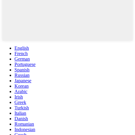
English
French
German
Portuguese
Spanish
Russian
Japanese
Korean
Arabic
Irish
Greek
Turkish
Italian
Danish
Romanian
Indonesian
Czech