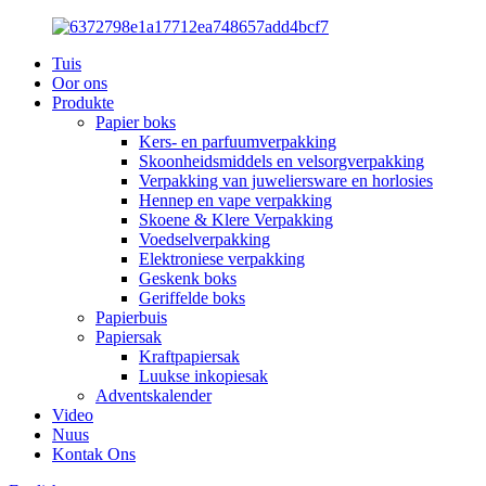
Tuis
Oor ons
Produkte
Papier boks
Kers- en parfuumverpakking
Skoonheidsmiddels en velsorgverpakking
Verpakking van juweliersware en horlosies
Hennep en vape verpakking
Skoene & Klere Verpakking
Voedselverpakking
Elektroniese verpakking
Geskenk boks
Geriffelde boks
Papierbuis
Papiersak
Kraftpapiersak
Luukse inkopiesak
Adventskalender
Video
Nuus
Kontak Ons