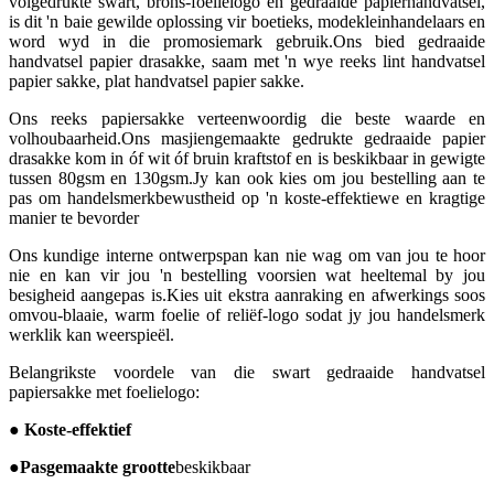
volgedrukte swart, brons-foelielogo en gedraaide papierhandvatsel,
is dit 'n baie gewilde oplossing vir boetieks, modekleinhandelaars en
word wyd in die promosiemark gebruik.Ons bied gedraaide
handvatsel papier drasakke, saam met 'n wye reeks lint handvatsel
papier sakke, plat handvatsel papier sakke.
Ons reeks papiersakke verteenwoordig die beste waarde en
volhoubaarheid.Ons masjiengemaakte gedrukte gedraaide papier
drasakke kom in óf wit óf bruin kraftstof en is beskikbaar in gewigte
tussen 80gsm en 130gsm.Jy kan ook kies om jou bestelling aan te
pas om handelsmerkbewustheid op 'n koste-effektiewe en kragtige
manier te bevorder
Ons kundige interne ontwerpspan kan nie wag om van jou te hoor
nie en kan vir jou 'n bestelling voorsien wat heeltemal by jou
besigheid aangepas is.Kies uit ekstra aanraking en afwerkings soos
omvou-blaaie, warm foelie of reliëf-logo sodat jy jou handelsmerk
werklik kan weerspieël.
Belangrikste voordele van die swart gedraaide handvatsel
papiersakke met foelielogo:
● Koste-effektief
●
Pasgemaakte grootte
beskikbaar