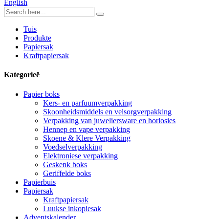
English
Tuis
Produkte
Papiersak
Kraftpapiersak
Kategorieë
Papier boks
Kers- en parfuumverpakking
Skoonheidsmiddels en velsorgverpakking
Verpakking van juweliersware en horlosies
Hennep en vape verpakking
Skoene & Klere Verpakking
Voedselverpakking
Elektroniese verpakking
Geskenk boks
Geriffelde boks
Papierbuis
Papiersak
Kraftpapiersak
Luukse inkopiesak
Adventskalender