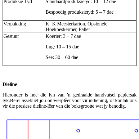
Produksie Tyd
Standaardproduksietyd: 10 – 12 dae
Bespoedig produksietyd: 5 – 7 dae
Verpakking
K=K Meesterkarton, Opsionele
Hoekbeskermer, Pallet
Gestuur
Koerier: 3 – 7 dae
Lug: 10 – 15 dae
See: 30 – 60 dae
Dieline
Hieronder is hoe die lyn van 'n gedraaide handvatsel papiersak
lyk.Berei asseblief jou ontwerplêer voor vir indiening, of kontak ons
​​vir die presiese dieline-lêer van die boksgrootte wat jy benodig.