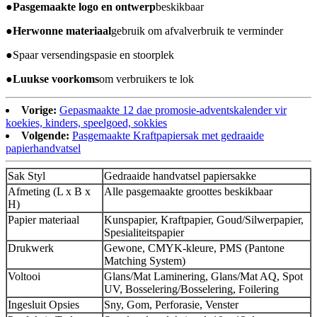
●
Pasgemaakte logo en ontwerp
beskikbaar
●
Herwonne materiaal
gebruik om afvalverbruik te verminder
●
Spaar versendingspasie en stoorplek
●
Luukse voorkoms
om verbruikers te lok
Vorige:
Gepasmaakte 12 dae promosie-adventskalender vir
koekies, kinders, speelgoed, sokkies
Volgende:
Pasgemaakte Kraftpapiersak met gedraaide
papierhandvatsel
Sak Styl
Gedraaide handvatsel papiersakke
Afmeting (L x B x
Alle pasgemaakte groottes beskikbaar
H)
Papier materiaal
Kunspapier, Kraftpapier, Goud/Silwerpapier,
Spesialiteitspapier
Drukwerk
Gewone, CMYK-kleure, PMS (Pantone
Matching System)
Voltooi
Glans/Mat Laminering, Glans/Mat AQ, Spot
UV, Bosselering/Bosselering, Foilering
Ingesluit Opsies
Sny, Gom, Perforasie, Venster