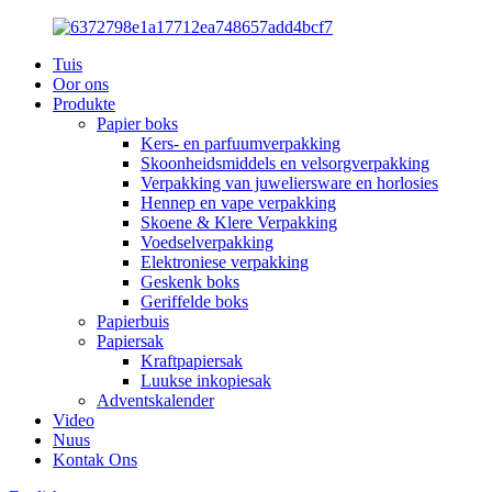
Tuis
Oor ons
Produkte
Papier boks
Kers- en parfuumverpakking
Skoonheidsmiddels en velsorgverpakking
Verpakking van juweliersware en horlosies
Hennep en vape verpakking
Skoene & Klere Verpakking
Voedselverpakking
Elektroniese verpakking
Geskenk boks
Geriffelde boks
Papierbuis
Papiersak
Kraftpapiersak
Luukse inkopiesak
Adventskalender
Video
Nuus
Kontak Ons