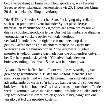
beide verpakking en binne skoonheidsprodukte, was Freedm
Street se adventskalender geskenkstelle vir 2021 Kersfees binne
20 dae na bekendstelling uitverkoop.
Die HUB by Freedm Street het Stars Packaging uitgereik op
soek na 'n premium adventskalender.Sy het plastiekvrye
materiaal en verskillende boksgroottes aangevra om by hul 24
dae se skoonheidsprodukte te pas.Ons het herwinbare kraftpapier
voorgestel en verskeie opsies van kalendertipes
verskaf.Uiteindelik is die rigiede een met twee oop deure
gekies.Daarna het ons die kalenderdimensie, boksprys met
versending en die lynsjabloon in 2 dae uitgewerk.Digitale
monster is voltooi binne 2 dae nadat ons die ontwerplêer ontvang
het.Die hele produksietyd vir 1550 adventkalenders en
buiteversendingbokse was 15 dae, wat baie vinnig was.
Jy kan dalk verskaffers ken of hoor wat die vervaardiging van
gewone geskenkbokse in 15 dae kan voltooi, maar dit is nie
maklik om een ​​te vind wat hierdie premium en ingewikkelde
adventkalenderbokse in so 'n kort tyd kan vervaardig sonder om
bokskwaliteit in te boet nie.Ons is altyd trots op ons doeltreffende
werk in kommunikasie, monsterneming, produksie en elke ander
stap wat betrokke is om 'n projek gedoen te kry, aangesien ons
vas glo dat tyd die grootste koste is.