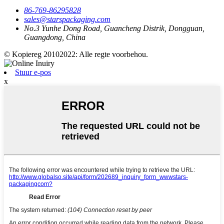
86-769-86295828
sales@starspackaging.com
No.3 Yunhe Dong Road, Guancheng Distrik, Dongguan,
Guangdong, China
© Kopiereg 20102022: Alle regte voorbehou.
Stuur e-pos
x